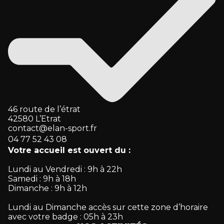
professionnelles, formations et événements
d’entreprise. Pour plus de renseignements
n’hésitez pas à nous contacter.
Nous proposons une alimentation saine et
variée avec notre service de restauration.
Des soins experts pour votre bien-être
physique. Contactez Eliott Delmoure pour
prendre rendez-vous sur Doctolib ou au
téléphone au 07 86 05 07 46.
46 route de l’étrat
42580 L’Etrat
contact@elan-sport.fr
04 77 52 43 08
Votre accueil est ouvert du :
Lundi au Vendredi : 9h à 22h
Samedi : 9h à 18h
Dimanche : 9h à 12h
Lundi au Dimanche accès sur cette zone d’horaire
avec votre badge : 05h à 23h