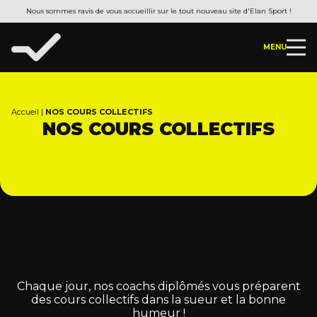
Nous sommes ravis de vous accueillir sur le tout nouveau site d'Elan Sport !
MENU
Accueil
|
NOS COURS COLLECTIFS
NOS COURS COLLECTIFS
Chaque
jour,
nos
coachs
diplômés
vous
préparent
des
cours
collectifs
dans
la
sueur
et
la
bonne
humeur
!